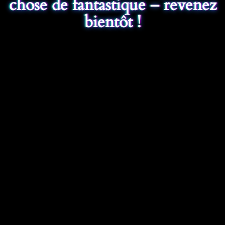
chose de fantastique – revenez
bientôt !