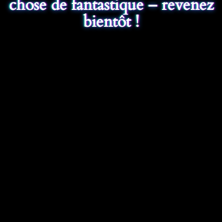
chose de fantastique – revenez
bientôt !