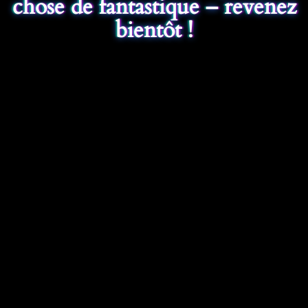
chose de fantastique – revenez
bientôt !